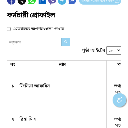
আপনার মতামত প্রদান করুন
কর্মচারী প্রোফাইল
এডভান্সড অপশনগুলো দেখান
পৃষ্ঠা আইটেম
নং
নাম
পদবি
১
জিনিয়া আফরিন
তথ্যসেব
সহকার
২
রিমা মিত্র
তথ্যসেব
সহকার