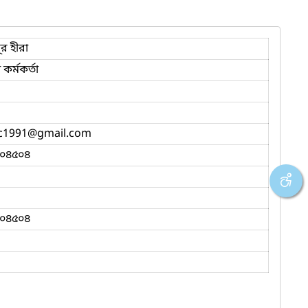
র হীরা
 কর্মকর্তা
uc1991
@gmail.com
০৪৫০৪
০৪৫০৪