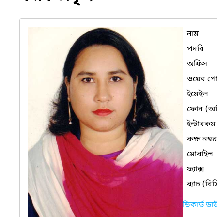
নাম
পদবি
অফিস
ওয়েব পোর
ইমেইল
ফোন (অ
ইন্টারকম
কক্ষ নম্বর
মোবাইল
ফ্যাক্স
ব্যাচ (ব
ভিকার্ড ড