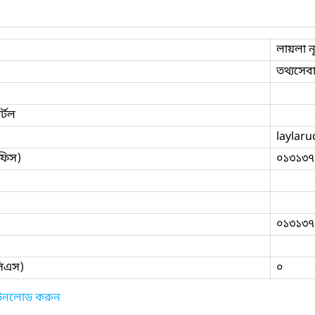
লায়লা নূ
তথ্যসেবা
্টল
laylar
ফিস)
০১৩১৩৭
০১৩১৩৭
িসিএস)
০
াউনলোড করুন