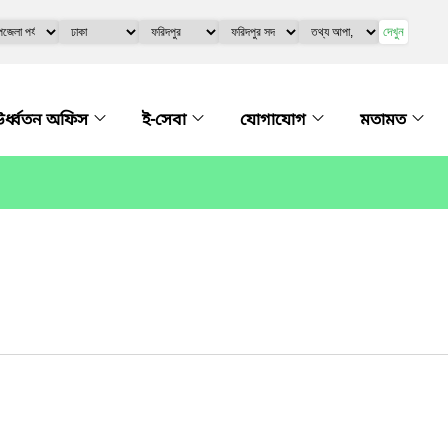
দেখুন
র্ধ্বতন অফিস
ই-সেবা
যোগাযোগ
মতামত