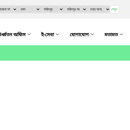
দেখুন
র্ধ্বতন অফিস
ই-সেবা
যোগাযোগ
মতামত