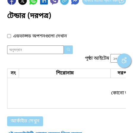
আপনার মতামত প্রদান করুন
টেন্ডার (দরপত্র)
এডভান্সড অপশনগুলো দেখান
পৃষ্ঠা আইটেম
নং
শিরোনাম
দরপত্র 
কোনো তথ্য
আর্কাইভ দেখুন